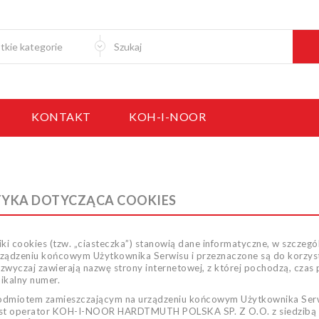
KONTAKT
KOH-I-NOOR
TYKA DOTYCZĄCA COOKIES
iki cookies (tzw. „ciasteczka”) stanowią dane informatyczne, w szczeg
ządzeniu końcowym Użytkownika Serwisu i przeznaczone są do korzyst
zwyczaj zawierają nazwę strony internetowej, z której pochodzą, cza
ikalny numer.
odmiotem zamieszczającym na urządzeniu końcowym Użytkownika Serwis
est operator KOH-I-NOOR HARDTMUTH POLSKA SP. Z O.O. z siedzibą w