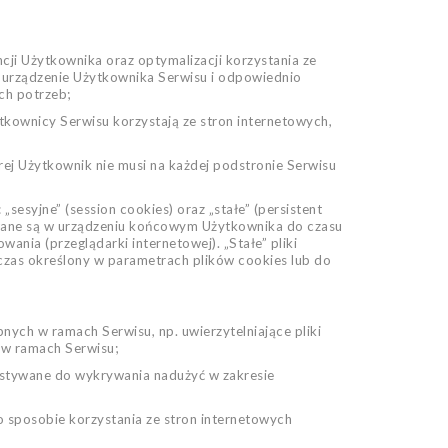
cji Użytkownika oraz optymalizacji korzystania ze
ć urządzenie Użytkownika Serwisu i odpowiednio
ch potrzeb;
tkownicy Serwisu korzystają ze stron internetowych,
rej Użytkownik nie musi na każdej podstronie Serwisu
esyjne” (session cookies) oraz „stałe” (persistent
ywane są w urządzeniu końcowym Użytkownika do czasu
nia (przeglądarki internetowej). „Stałe” pliki
zas określony w parametrach plików cookies lub do
pnych w ramach Serwisu, np. uwierzytelniające pliki
 w ramach Serwisu;
zystywane do wykrywania nadużyć w zakresie
 o sposobie korzystania ze stron internetowych