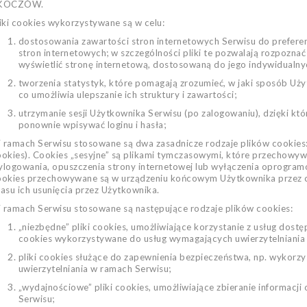
KOCZÓW.
iki cookies wykorzystywane są w celu:
dostosowania zawartości stron internetowych Serwisu do preferen
stron internetowych; w szczególności pliki te pozwalają rozpozna
wyświetlić stronę internetową, dostosowaną do jego indywidualny
tworzenia statystyk, które pomagają zrozumieć, w jaki sposób Uży
co umożliwia ulepszanie ich struktury i zawartości;
utrzymanie sesji Użytkownika Serwisu (po zalogowaniu), dzięki któ
ponownie wpisywać loginu i hasła;
ramach Serwisu stosowane są dwa zasadnicze rodzaje plików cookies: „s
ookies). Cookies „sesyjne” są plikami tymczasowymi, które przechow
logowania, opuszczenia strony internetowej lub wyłączenia oprogramowa
ookies przechowywane są w urządzeniu końcowym Użytkownika przez c
asu ich usunięcia przez Użytkownika.
 ramach Serwisu stosowane są następujące rodzaje plików cookies:
„niezbędne” pliki cookies, umożliwiające korzystanie z usług dostę
cookies wykorzystywane do usług wymagających uwierzytelniania
pliki cookies służące do zapewnienia bezpieczeństwa, np. wykor
uwierzytelniania w ramach Serwisu;
„wydajnościowe” pliki cookies, umożliwiające zbieranie informacji
IN OŁÓWEK
Serwisu;