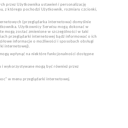
ych przez Użytkownika ustawień i personalizację
nu, z którego pochodzi Użytkownik, rozmiaru czcionki,
ernetowych (przeglądarka internetowa) domyślnie
tkownika. Użytkownicy Serwisu mogą dokonać w
te mogą zostać zmienione w szczególności w taki
ach przeglądarki internetowej bądź informować o ich
ółowe informacje o możliwości i sposobach obsługi
i internetowej).
 mogą wpłynąć na niektóre funkcjonalności dostępne
u i wykorzystywane mogą być również przez
moc” w menu przeglądarki internetowej.