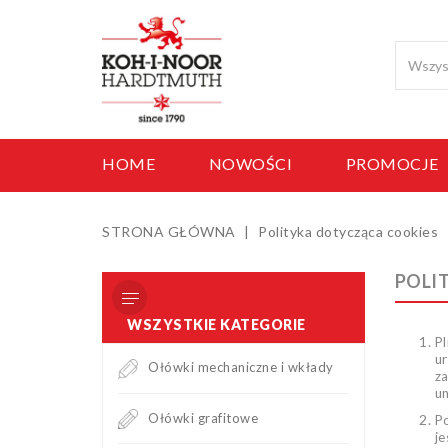
HOME
NOWOŚCI
PROMOCJE
STRONA GŁÓWNA
Polityka dotycząca cookies
POLI
WSZYSTKIE KATEGORIE
Pl
ur
Ołówki mechaniczne i wkłady
za
un
Ołówki grafitowe
P
j