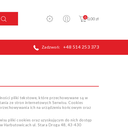
0
0,00 zł
+48 514 253 373
Zadzwoń:
ólności pliki tekstowe, które przechowywane są w
ania ze stron internetowych Serwisu. Cookies
s przechowywania ich na urządzeniu końcowym oraz
u pliki cookies oraz uzyskującym do nich dostęp
 Harbutowicach ul. Stara Droga 48, 43-430