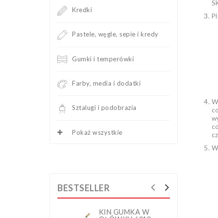
S
Kredki
Pl
Pastele, węgle, sepie i kredy
Gumki i temperówki
Farby, media i dodatki
W 
Sztalugi i podobrazia
c
wy
c
Pokaż wszystkie
cz
W
BESTSELLER
KIN GUMKA W
K