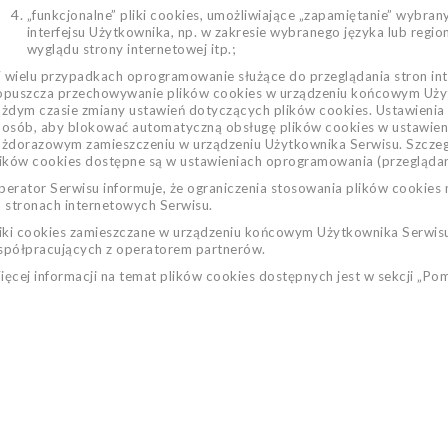
RAFITOWY
„funkcjonalne” pliki cookies, umożliwiające „zapamiętanie” wybran
500/8B KOH-I-
interfejsu Użytkownika, np. w zakresie wybranego języka lub regio
OOR -
OJEDYNCZY
wyglądu strony internetowej itp.;
44 zł
Cena
 wielu przypadkach oprogramowanie służące do przeglądania stron int
opuszcza przechowywanie plików cookies w urządzeniu końcowym Uży
żdym czasie zmiany ustawień dotyczących plików cookies. Ustawienia 
IN OŁÓWEK
osób, aby blokować automatyczną obsługę plików cookies w ustawieni
RAFITOWY
ażdorazowym zamieszczeniu w urządzeniu Użytkownika Serwisu. Szczeg
500/2B KOH-I-
OOR -
ików cookies dostępne są w ustawieniach oprogramowania (przeglądark
OJEDYNCZY
erator Serwisu informuje, że ograniczenia stosowania plików cookies
44 zł
Cena
 stronach internetowych Serwisu.
liki cookies zamieszczane w urządzeniu końcowym Użytkownika Serwis
IN GUMKA 300/60
spółpracujących z operatorem partnerów.
OJEDYNCZA
ęcej informacji na temat plików cookies dostępnych jest w sekcji „Po
81 zł
Cena
IN PASTEL
IOCONDA W
REWNIE CZERŃ
813 - INFINITE
LACK
39 zł
Cena