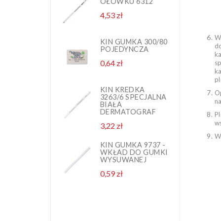
OŁÓWKU 6312
G
1
4,53 zł
Cena
N
P
2,
W
KIN GUMKA 300/80
d
POJEDYNCZA
ka
K
0,64 zł
Cena
sp
G
k
1
N
pl
P
KIN KREDKA
Op
3263/6 SPECJALNA
2,
na
BIAŁA
DERMATOGRAF
P
K
w
3,22 zł
Cena
P
Wi
0,
KIN GUMKA 9737 -
WKŁAD DO GUMKI
WYSUWANEJ
K
0,59 zł
Cena
G
D
8
B
3,