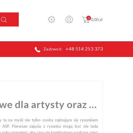
0
0,00 zł
+48 514 253 373
Zadzwoń:
Podstawowe przybory rysunkowe dla artysty oraz studentów ASP
tu na myśli nie tylko osoby zajmujące się rysunkiem
 ASP. Pierwsze zajęcia z rysunku mogą być nie lada
 sobą przynieść, aby czuć się komfortowo podczas zajęć