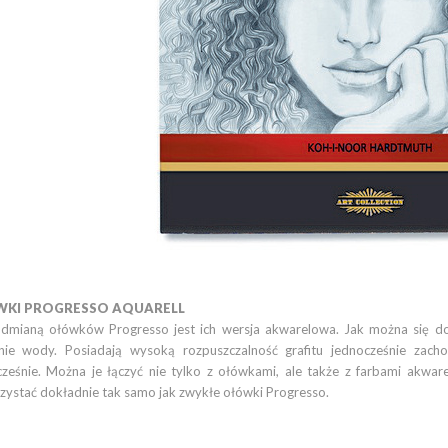
KI PROGRESSO AQUARELL
odmianą ołówków Progresso jest ich wersja akwarelowa. Jak można się dom
anie wody. Posiadają wysoką rozpuszczalność grafitu jednocześnie zacho
cześnie. Można je łączyć nie tylko z ołówkami, ale także z farbami akw
zystać dokładnie tak samo jak zwykłe ołówki Progresso.