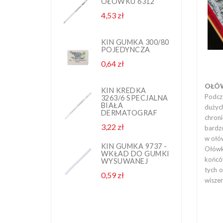
OŁÓWKU 6312
G
1
4,53 zł
Cena
N
P
2,
KIN GUMKA 300/80
POJEDYNCZA
K
0,64 zł
Cena
G
1
N
OŁÓW
P
KIN KREDKA
Podcz
3263/6 SPECJALNA
2,
BIAŁA
dużych
DERMATOGRAF
chroni
K
3,22 zł
Cena
P
bardzo
w ołó
0,
KIN GUMKA 9737 -
Ołówk
WKŁAD DO GUMKI
końców
WYSUWANEJ
K
tych o
0,59 zł
Cena
G
wisze
D
8
B
3,