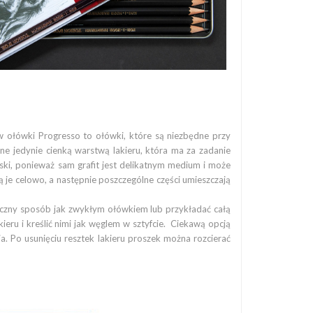
w ołówki Progresso to ołówki, które są niezbędne przy
ne jedynie cienką warstwą lakieru, która ma za zadanie
ski, ponieważ sam grafit jest delikatnym medium i może
ą je celowo, a następnie poszczególne części umieszczają
zny sposób jak zwykłym ołówkiem lub przykładać całą
ieru i kreślić nimi jak węglem w sztyfcie. Ciekawą opcją
. Po usunięciu resztek lakieru proszek można rozcierać