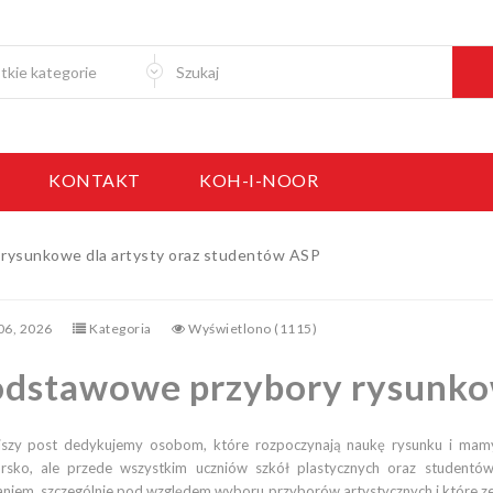
KONTAKT
KOH-I-NOOR
rysunkowe dla artysty oraz studentów ASP
 06, 2026
Kategoria
Wyświetlono (1115)
ejszy post dedykujemy osobom, które rozpoczynają naukę rysunku i mamy 
rsko, ale przede wszystkim uczniów szkół plastycznych oraz studentów
iem, szczególnie pod względem wyboru przyborów artystycznych i które ze