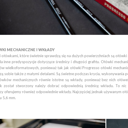
KI MECHANICZNE I WKŁADY
 ołówkami, które świetnie sprawdzą się na dużych powierzchniach są ołówki
a inne predyspozycje dotyczące średnicy i długości grafitu. Ołówki mechani
ów wielkoformatowych, ponieważ tak jak ołówki Progresso ołówki mechanicz
ą sobie także z małymi detalami. Są świetne podczas krycia, wykonywania po
ówków mechanicznych równie istotne są wkłady, ponieważ bez nich ołówek 
k został stworzony należy dobrać odpowiednią średnicę wkładu. To ni
icy oferujemy również odpowiednie wkłady. Najczęściej jednak używanym oł
u 5,6 mm.