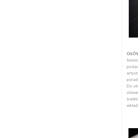
OŁÓW
Innymi
posiad
artyst
poradz
Do oł
ołówe
średn
wkład