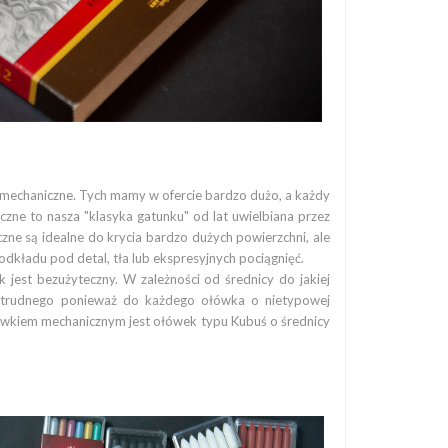
 mechaniczne. Tych mamy w ofercie bardzo dużo, a każdy
czne to nasza "klasyka gatunku" od lat uwielbiana przez
ne są idealne do krycia bardzo dużych powierzchni, ale
dkładu pod detal, tła lub ekspresyjnych pociągnięć.
jest bezużyteczny. W zależności od średnicy do jakiej
c trudnego ponieważ do każdego ołówka o nietypowej
ówkiem mechanicznym jest ołówek typu Kubuś o średnicy