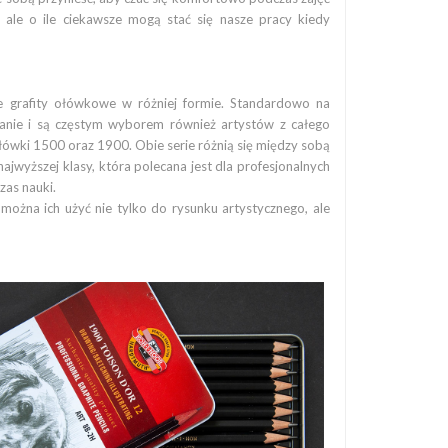
 ale o ile ciekawsze mogą stać się nasze pracy kiedy
że grafity ołówkowe w różniej formie. Standardowo na
anie i są częstym wyborem również artystów z całego
łówki 1500 oraz 1900. Obie serie różnią się między sobą
 najwyższej klasy, która polecana jest dla profesjonalnych
czas nauki.
na ich użyć nie tylko do rysunku artystycznego, ale