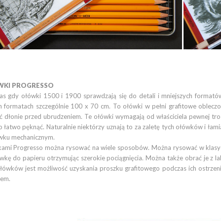
RAFITOWY
500/8B KOH-I-
OOR -
OJEDYNCZY
44 zł
Cena
IN OŁÓWEK
RAFITOWY
500/2B KOH-I-
OOR -
KI PROGRESSO
OJEDYNCZY
as gdy ołówki 1500 i 1900 sprawdzają się do detali i mniejszych formató
44 zł
Cena
 formatach szczególnie 100 x 70 cm. To ołówki w pełni grafitowe obleczo
ć dłonie przed ubrudzeniem. Te ołówki wymagają od właściciela pewnej tro
IN GUMKA 300/60
OJEDYNCZA
 łatwo pęknąć. Naturalnie niektórzy uznają to za zaletę tych ołówków i łami
wku mechanicznym.
81 zł
Cena
ami Progresso można rysować na wiele sposobów. Można rysować w klasyc
kę do papieru otrzymując szerokie pociągnięcia. Można także obrać je z lak
IN PASTEL
łówków jest możliwość uzyskania proszku grafitowego podczas ich ostrzenia
IOCONDA W
rem.
REWNIE CZERŃ
813 - INFINITE
LACK
39 zł
Cena