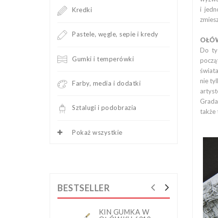
i jed
Kredki
zmies
Pastele, węgle, sepie i kredy
OŁÓWK
Do ty
Gumki i temperówki
począ
świata
nie ty
Farby, media i dodatki
artyst
Grada
Sztalugi i podobrazia
także 
Pokaż wszystkie
BESTSELLER
KIN GUMKA W
K