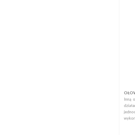
OŁOW
Inną 
dział
jedno
wykor