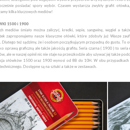
nocześnie posiadać spory wybór. Czasem wystarcza zwykły grafit ołówka,
zamy kilka kluczowych mediów!
I 1500 i 1900
ch mediów śmiało można zaliczyć, kredki, sepie, sangwinę, węgiel a tak
tek zaproponujemy nasze klasyczne ołówki, które zdobyły już Wasze zauf
. Dlatego też sądzimy, że i osobom początkującym przypadną do gustu. To o
lko oprawą graficzną ale także jakością grafitu. Seria czarna ( 1900 ) to seria
ów, ale w naszej opinii nic nie staje na przeszkodzie aby używać jej także pod
cja ołówków 1500 oraz 1900 wynosi od 8B do 10H. W obu przypadkach moż
technicznego. Dostępne są na sztuki a także w zestawach.
IN OŁÓWEK