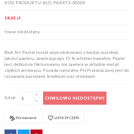
KOD PRODUKTU: BLO-PAART3-00504
Artykuły
biurowe
54,61 zł
Pozostałe
towar niedostęny
Blok Art Pastel został wyprodukowany z bardzo wysokiej
jakości papieru, zawierającego 15 % włókien bawełny. Papier
jest delikatnie fakturowany, nie zawiera w składzie metali
ciężkich ani kwasu. Posiada naturalne PH.Przeznaczony jest do
rysowania pastelami, kredkami oraz ołówkami.
Sztuk
CHWILOWO NIEDOSTĘPNY
Porównanie
LISTA ZYCZEŃ