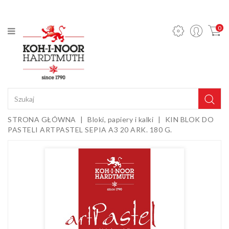
KATEGORIA
0
Ołówki
mechaniczne
i wkłady
Ołówki
grafitowe
Kredki
STRONA GŁÓWNA
Bloki, papiery i kalki
KIN BLOK DO
PASTELI ARTPASTEL SEPIA A3 20 ARK. 180 G.
Pastele,
węgle,
sepie i
Gumki i
kredy
temperówki
Farby,
media i
dodatki
Sztalugi i
podobrazia