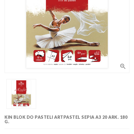
Bloki,
papiery
i kalki
Kolorowanki
Poradniki
do nauki
rysunku
Pędzle
Zestawy

upominkowe
i artystyczne
Masy
plastyczne
Flamastry,
markery i
zakreślacze
Linijki,
ekierki,
KIN BLOK DO PASTELI ARTPASTEL SEPIA A3 20 ARK. 180
szablony
G.
Tusze i
i cyrkle
kaligrafia