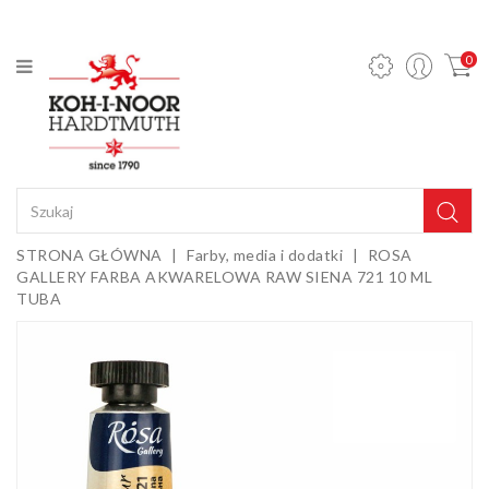
KATEGORIA
0
Ołówki
mechaniczne
i wkłady
Ołówki
grafitowe
Kredki
STRONA GŁÓWNA
Farby, media i dodatki
ROSA
GALLERY FARBA AKWARELOWA RAW SIENA 721 10 ML
Pastele,
TUBA
węgle,
sepie i
Gumki i
kredy
temperówki
Farby,
media i
dodatki
Sztalugi i
podobrazia