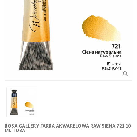
Bloki,
papiery
i kalki
Kolorowanki
Poradniki
do nauki
rysunku
Pędzle
Zestawy
upominkowe

i artystyczne
Masy
plastyczne
Flamastry,
markery i
zakreślacze
Linijki,
ekierki,
szablony
ROSA GALLERY FARBA AKWARELOWA RAW SIENA 721 10
Tusze i
i cyrkle
ML TUBA
kaligrafia