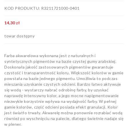
Artykuły
KOD PRODUKTU: R3211721000-0401
biurowe
Pozostałe
14,30 zł
towar dostępny
Farba akwarelowa wykonana jest z naturalnych i
syntetycznych pigmentów na bazie czystej gumy arabskiej.
Doskonała jakość zastosowanych pigmentów gwarantuje
czystość i transparentność koloru. Większość kolorów w gamie
powstała na bazie jednego pigmentu. Umożliwia to podczas
mieszania uzyskanie czystych odcieni. Bardzo łatwo aktywuje
się wodą - wystarczy nabrać odrobinę farby, by uzyskać
naprawdę intensywny kolor, a jego mocne napigmentowanie
niezwykle korzystnie wpływa na wydajność farby. W pełnej
gamie kolorów, część odcieni posiada efekt granulacji. Kolor
jest światło trwały. Akwarelę można ponownie rozrabiać wodą
również po wyschnięciu na palecie, dlatego świetnie nadaje się
w plener.