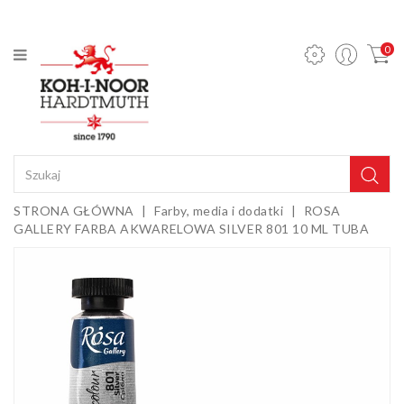
KATEGORIA
0
Ołówki
mechaniczne
i wkłady
Ołówki
grafitowe
Kredki
STRONA GŁÓWNA
Farby, media i dodatki
ROSA
GALLERY FARBA AKWARELOWA SILVER 801 10 ML TUBA
Pastele,
węgle,
sepie i
Gumki i
kredy
temperówki
Farby,
media i
dodatki
Sztalugi i
podobrazia