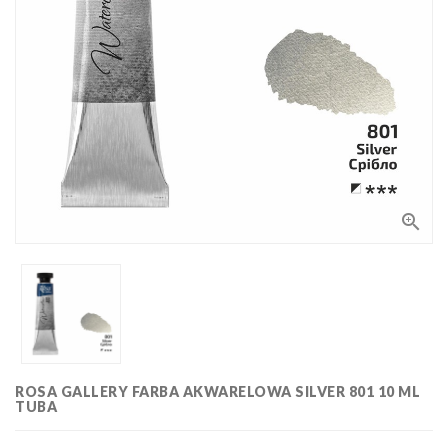
Bloki,
papiery
i kalki
Kolorowanki
Poradniki
do nauki
rysunku
Pędzle
Zestawy

upominkowe
i artystyczne
Masy
plastyczne
Flamastry,
markery i
zakreślacze
Linijki,
ekierki,
ROSA GALLERY FARBA AKWARELOWA SILVER 801 10 ML
szablony
TUBA
Tusze i
i cyrkle
kaligrafia