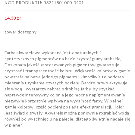
KOD PRODUKTU: R3211801000-0401
Artykuły
biurowe
14,30 zł
Pozostałe
towar dostępny
Farba akwarelowa wykonana jest z naturalnych i
syntetycznych pigmentów na bazie czystej gumy arabskiej.
Doskonała jakość zastosowanych pigmentów gwarantuje
czystość i transparentność koloru. Większość kolorów w gamie
powstała na bazie jednego pigmentu. Umożliwia to podczas
mieszania uzyskanie czystych odcieni. Bardzo łatwo aktywuje
się wodą - wystarczy nabrać odrobinę farby, by uzyskać
naprawdę intensywny kolor, a jego mocne napigmentowanie
niezwykle korzystnie wpływa na wydajność farby. W pełnej
gamie kolorów, część odcieni posiada efekt granulacji. Kolor
jest światło trwały. Akwarelę można ponownie rozrabiać wodą
również po wyschnięciu na palecie, dlatego świetnie nadaje się
w plener.