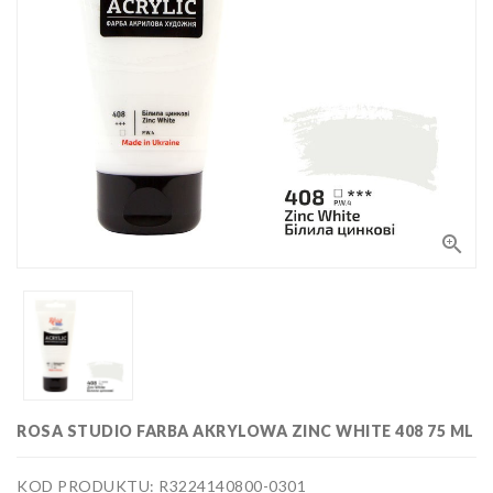
Bloki,
papiery
i kalki
Kolorowanki
Poradniki
do nauki
rysunku
Pędzle
Zestawy

upominkowe
i artystyczne
Masy
plastyczne
Flamastry,
markery i
zakreślacze
Linijki,
ekierki,
ROSA STUDIO FARBA AKRYLOWA ZINC WHITE 408 75 ML
szablony
Tusze i
i cyrkle
kaligrafia
KOD PRODUKTU: R3224140800-0301