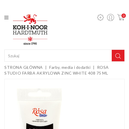
KATEGORIA
0
Ołówki
mechaniczne
i wkłady
Ołówki
grafitowe
Kredki
STRONA GŁÓWNA
Farby, media i dodatki
ROSA
STUDIO FARBA AKRYLOWA ZINC WHITE 408 75 ML
Pastele,
węgle,
sepie i
Gumki i
kredy
temperówki
Farby,
media i
dodatki
Sztalugi i
podobrazia