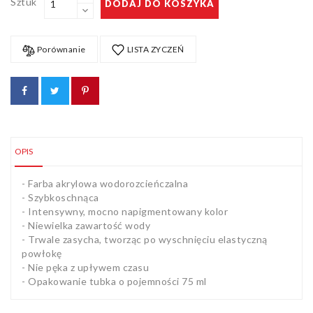
Sztuk
DODAJ DO KOSZYKA
Porównanie
LISTA ZYCZEŃ
OPIS
- Farba akrylowa wodorozcieńczalna
- Szybkoschnąca
- Intensywny, mocno napigmentowany kolor
- Niewielka zawartość wody
- Trwale zasycha, tworząc po wyschnięciu elastyczną
powłokę
- Nie pęka z upływem czasu
- Opakowanie tubka o pojemności 75 ml