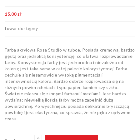
Artykuły
biurowe
15,00 zł
Pozostałe
towar dostępny
Farba akrylowa Rosa Studio w tubce. Posiada kremową, bardzo
gęstą oraz jednolitą konsystencję, co ułatwia rozprowadzanie
farby. Konsystencja farby jest jednorodna i niezależna od
koloru; jest taka sama w całej palecie kolorystycznej. Farba
cechuje się niesamowicie wysoką pigmentacją i
intensywnością koloru. Bardzo dobrze rozprowadza się na
różnych powierzchniach, typu papier, kamień czy szkło.
Świetnie miesza się z innymi farbami i mediami. Jest bardzo
wydajna; niewielką ilością farby można zapełnić dużą
powierzchnię. Po wyschnięciu posiada delikatnie błyszczącą
powłokę i jest elastyczna, co sprawia, że nie pęka z upływem
czasu.