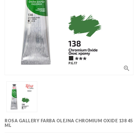
Bloki,
papiery
i kalki
Kolorowanki
Poradniki
do nauki
rysunku
Pędzle
Zestawy

upominkowe
i artystyczne
Masy
plastyczne
Flamastry,
markery i
zakreślacze
Linijki,
ekierki,
ROSA GALLERY FARBA OLEJNA CHROMIUM OXIDE 138 45
szablony
ML
Tusze i
i cyrkle
kaligrafia