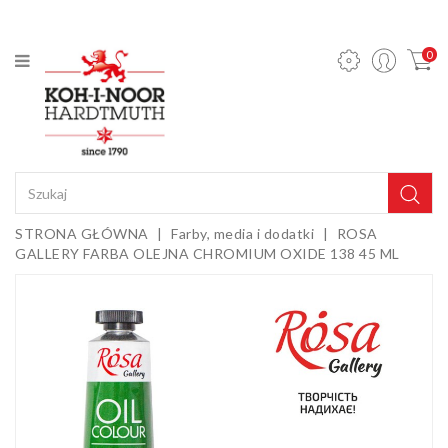
KATEGORIA
0
Ołówki
mechaniczne
i wkłady
Ołówki
grafitowe
Kredki
STRONA GŁÓWNA
Farby, media i dodatki
ROSA
GALLERY FARBA OLEJNA CHROMIUM OXIDE 138 45 ML
Pastele,
węgle,
sepie i
Gumki i
kredy
temperówki
Farby,
media i
dodatki
Sztalugi i
podobrazia