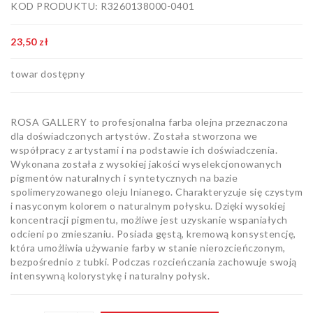
KOD PRODUKTU: R3260138000-0401
Artykuły
biurowe
23,50 zł
Pozostałe
towar dostępny
ROSA GALLERY to profesjonalna farba olejna przeznaczona
dla doświadczonych artystów. Została stworzona we
współpracy z artystami i na podstawie ich doświadczenia.
Wykonana została z wysokiej jakości wyselekcjonowanych
pigmentów naturalnych i syntetycznych na bazie
spolimeryzowanego oleju lnianego. Charakteryzuje się czystym
i nasyconym kolorem o naturalnym połysku. Dzięki wysokiej
koncentracji pigmentu, możliwe jest uzyskanie wspaniałych
odcieni po zmieszaniu. Posiada gęstą, kremową konsystencję,
która umożliwia używanie farby w stanie nierozcieńczonym,
bezpośrednio z tubki. Podczas rozcieńczania zachowuje swoją
intensywną kolorystykę i naturalny połysk.