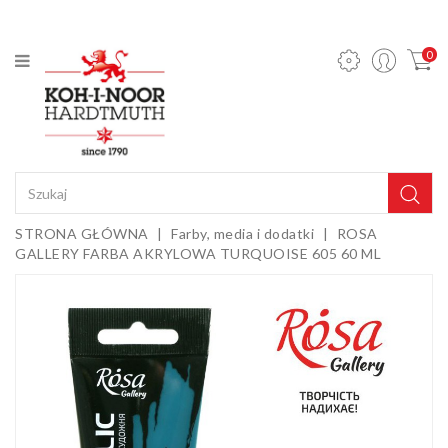
KATEGORIA
0
Ołówki
mechaniczne
i wkłady
Ołówki
grafitowe
Kredki
STRONA GŁÓWNA
Farby, media i dodatki
ROSA
GALLERY FARBA AKRYLOWA TURQUOISE 605 60 ML
Pastele,
węgle,
sepie i
Gumki i
kredy
temperówki
Farby,
media i
dodatki
Sztalugi i
podobrazia