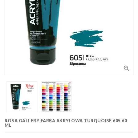
Bloki,
papiery
i kalki
Kolorowanki
Poradniki
do nauki
rysunku
Pędzle
Zestawy

upominkowe
i artystyczne
Masy
plastyczne
Flamastry,
markery i
zakreślacze
Linijki,
ekierki,
ROSA GALLERY FARBA AKRYLOWA TURQUOISE 605 60
szablony
ML
Tusze i
i cyrkle
kaligrafia