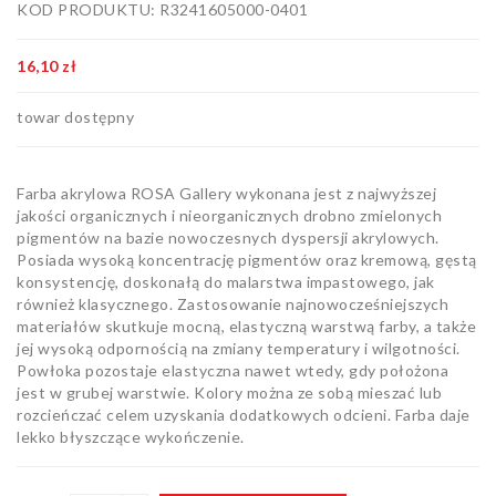
KOD PRODUKTU: R3241605000-0401
Artykuły
biurowe
16,10 zł
Pozostałe
towar dostępny
Farba akrylowa ROSA Gallery wykonana jest z najwyższej
jakości organicznych i nieorganicznych drobno zmielonych
pigmentów na bazie nowoczesnych dyspersji akrylowych.
Posiada wysoką koncentrację pigmentów oraz kremową, gęstą
konsystencję, doskonałą do malarstwa impastowego, jak
również klasycznego. Zastosowanie najnowocześniejszych
materiałów skutkuje mocną, elastyczną warstwą farby, a także
jej wysoką odpornością na zmiany temperatury i wilgotności.
Powłoka pozostaje elastyczna nawet wtedy, gdy położona
jest w grubej warstwie. Kolory można ze sobą mieszać lub
rozcieńczać celem uzyskania dodatkowych odcieni. Farba daje
lekko błyszczące wykończenie.