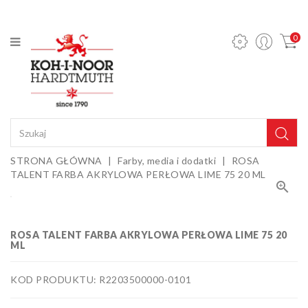
KATEGORIA
0
Ołówki
mechaniczne
i wkłady
Ołówki
grafitowe
Kredki
STRONA GŁÓWNA
Farby, media i dodatki
ROSA
TALENT FARBA AKRYLOWA PERŁOWA LIME 75 20 ML
Pastele,

węgle,
sepie i
Gumki i
kredy
temperówki
ROSA TALENT FARBA AKRYLOWA PERŁOWA LIME 75 20
ML
Farby,
media i
dodatki
KOD PRODUKTU: R2203500000-0101
Sztalugi i
podobrazia