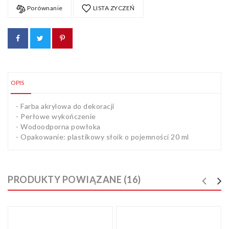
Artykuły
Porównanie
LISTA ZYCZEŃ
biurowe
Pozostałe
OPIS
- Farba akrylowa do dekoracji
- Perłowe wykończenie
- Wodoodporna powłoka
- Opakowanie: plastikowy słoik o pojemności 20 ml
PRODUKTY POWIĄZANE (16)