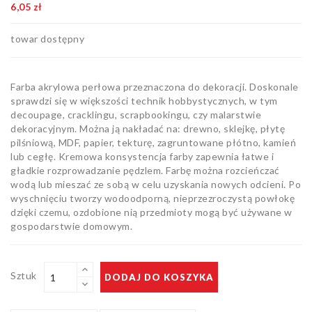
6,05 zł
Bloki,
papiery
i kalki
towar dostępny
Kolorowanki
Poradniki
Farba akrylowa perłowa przeznaczona do dekoracji. Doskonale
do nauki
sprawdzi się w większości technik hobbystycznych, w tym
rysunku
Pędzle
decoupage, cracklingu, scrapbookingu, czy malarstwie
dekoracyjnym. Można ją nakładać na: drewno, sklejkę, płytę
pilśniową, MDF, papier, tekturę, zagruntowane płótno, kamień
Zestawy
lub cegłę. Kremowa konsystencja farby zapewnia łatwe i
upominkowe
gładkie rozprowadzanie pędzlem. Farbę można rozcieńczać
i artystyczne
Masy
wodą lub mieszać ze sobą w celu uzyskania nowych odcieni. Po
plastyczne
wyschnięciu tworzy wodoodporną, nieprzezroczystą powłokę
dzięki czemu, ozdobione nią przedmioty mogą być używane w
Flamastry,
gospodarstwie domowym.
markery i
zakreślacze
Linijki,
ekierki,
Sztuk
DODAJ DO KOSZYKA
szablony
Tusze i
i cyrkle
kaligrafia