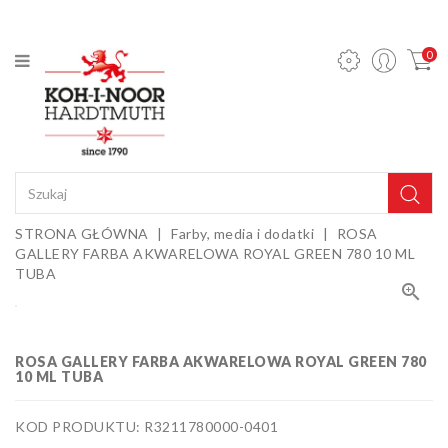
KATEGORIA
0
Ołówki
mechaniczne
i wkłady
Ołówki
grafitowe
Kredki
STRONA GŁÓWNA
Farby, media i dodatki
ROSA
GALLERY FARBA AKWARELOWA ROYAL GREEN 780 10 ML
Pastele,
TUBA
węgle,

sepie i
Gumki i
kredy
temperówki
Farby,
ROSA GALLERY FARBA AKWARELOWA ROYAL GREEN 780
10 ML TUBA
media i
dodatki
Sztalugi i
KOD PRODUKTU: R3211780000-0401
podobrazia