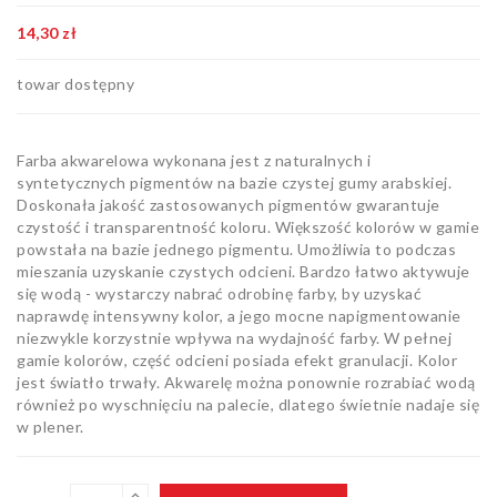
Bloki,
14,30 zł
papiery
i kalki
Kolorowanki
towar dostępny
Poradniki
do nauki
Farba akwarelowa wykonana jest z naturalnych i
rysunku
Pędzle
syntetycznych pigmentów na bazie czystej gumy arabskiej.
Doskonała jakość zastosowanych pigmentów gwarantuje
czystość i transparentność koloru. Większość kolorów w gamie
Zestawy
powstała na bazie jednego pigmentu. Umożliwia to podczas
upominkowe
mieszania uzyskanie czystych odcieni. Bardzo łatwo aktywuje
i artystyczne
Masy
się wodą - wystarczy nabrać odrobinę farby, by uzyskać
plastyczne
naprawdę intensywny kolor, a jego mocne napigmentowanie
niezwykle korzystnie wpływa na wydajność farby. W pełnej
Flamastry,
gamie kolorów, część odcieni posiada efekt granulacji. Kolor
markery i
jest światło trwały. Akwarelę można ponownie rozrabiać wodą
zakreślacze
Linijki,
również po wyschnięciu na palecie, dlatego świetnie nadaje się
ekierki,
w plener.
szablony
Tusze i
i cyrkle
kaligrafia