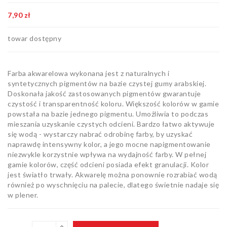
Bloki,
7,90 zł
papiery
i kalki
Kolorowanki
towar dostępny
Poradniki
do nauki
Farba akwarelowa wykonana jest z naturalnych i
rysunku
Pędzle
syntetycznych pigmentów na bazie czystej gumy arabskiej.
Doskonała jakość zastosowanych pigmentów gwarantuje
czystość i transparentność koloru. Większość kolorów w gamie
Zestawy
powstała na bazie jednego pigmentu. Umożliwia to podczas
upominkowe
mieszania uzyskanie czystych odcieni. Bardzo łatwo aktywuje
i artystyczne
Masy
się wodą - wystarczy nabrać odrobinę farby, by uzyskać
plastyczne
naprawdę intensywny kolor, a jego mocne napigmentowanie
niezwykle korzystnie wpływa na wydajność farby. W pełnej
Flamastry,
gamie kolorów, część odcieni posiada efekt granulacji. Kolor
markery i
jest światło trwały. Akwarelę można ponownie rozrabiać wodą
zakreślacze
Linijki,
również po wyschnięciu na palecie, dlatego świetnie nadaje się
ekierki,
w plener.
szablony
Tusze i
i cyrkle
kaligrafia