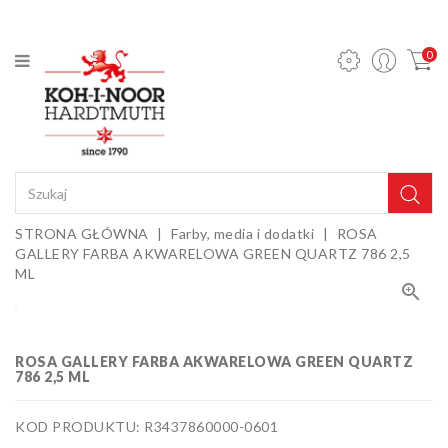
KATEGORIA
0
Ołówki
mechaniczne
i wkłady
Ołówki
grafitowe
Kredki
STRONA GŁÓWNA
Farby, media i dodatki
ROSA
GALLERY FARBA AKWARELOWA GREEN QUARTZ 786 2,5
Pastele,
ML
węgle,

sepie i
Gumki i
kredy
temperówki
Farby,
ROSA GALLERY FARBA AKWARELOWA GREEN QUARTZ
786 2,5 ML
media i
dodatki
Sztalugi i
KOD PRODUKTU: R3437860000-0601
podobrazia