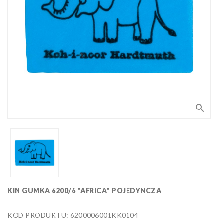
Bloki,
papiery
i kalki
Kolorowanki
Poradniki
do nauki
rysunku
Pędzle
Zestawy

upominkowe
i artystyczne
Masy
plastyczne
Flamastry,
markery i
zakreślacze
Linijki,
ekierki,
KIN GUMKA 6200/6 "AFRICA" POJEDYNCZA
szablony
Tusze i
i cyrkle
kaligrafia
KOD PRODUKTU: 6200006001KK0104