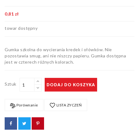
Artykuły
biurowe
0,81 zł
Pozostałe
towar dostępny
Gumka szkolna do wycierania kredek i ołówków. Nie
pozostawia smug, ani nie niszczy papieru. Gumka dostępna
jest w czterech różnych kolorach.
Sztuk
DODAJ DO KOSZYKA
Porównanie
LISTA ZYCZEŃ