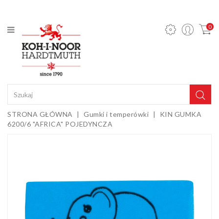
KATEGORIA
0
Ołówki
mechaniczne
i wkłady
Ołówki
grafitowe
Kredki
STRONA GŁÓWNA
Gumki i temperówki
KIN GUMKA
6200/6 "AFRICA" POJEDYNCZA
Pastele,
węgle,
sepie i
Gumki i
kredy
temperówki
Farby,
media i
dodatki
Sztalugi i
podobrazia