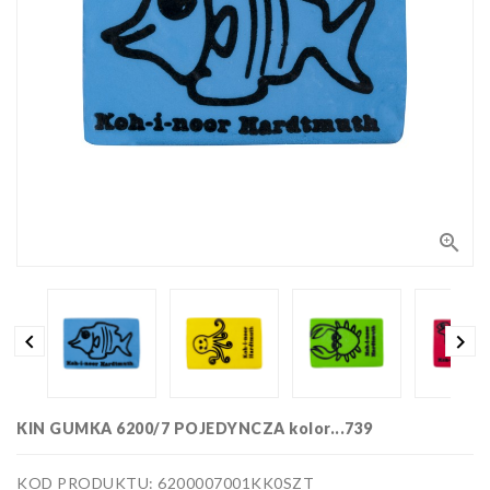
Bloki,
papiery
i kalki
Kolorowanki
Poradniki
do nauki
rysunku
Pędzle
Zestawy

upominkowe
i artystyczne
Masy
plastyczne


Flamastry,
markery i
zakreślacze
Linijki,
ekierki,
KIN GUMKA 6200/7 POJEDYNCZA kolor...739
szablony
Tusze i
i cyrkle
kaligrafia
KOD PRODUKTU: 6200007001KK0SZT