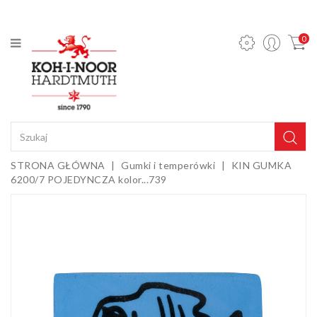
KATEGORIA
0
Ołówki
mechaniczne
i wkłady
Ołówki
grafitowe
Kredki
STRONA GŁÓWNA
Gumki i temperówki
KIN GUMKA
6200/7 POJEDYNCZA kolor...739
Pastele,
węgle,
sepie i
Gumki i
kredy
temperówki
Farby,
media i
dodatki
Sztalugi i
podobrazia