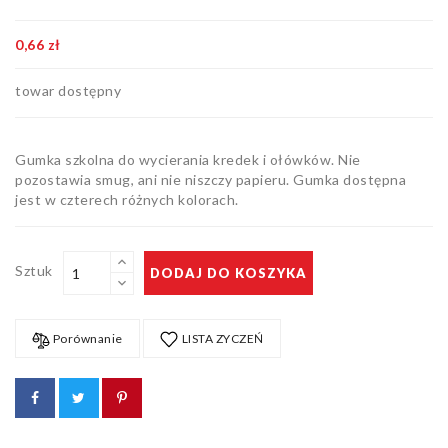
Artykuły
biurowe
0,66 zł
Pozostałe
towar dostępny
Gumka szkolna do wycierania kredek i ołówków. Nie
pozostawia smug, ani nie niszczy papieru. Gumka dostępna
jest w czterech różnych kolorach.
Sztuk
DODAJ DO KOSZYKA
Porównanie
LISTA ZYCZEŃ