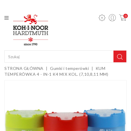
KATEGORIA
0
Ołówki
mechaniczne
i wkłady
Ołówki
grafitowe
Kredki
STRONA GŁÓWNA
Gumki i temperówki
KUM
TEMPERÓWKA 4 - IN-1 K4 MIX KOL. (7,10,8,11 MM)
Pastele,
węgle,
sepie i
Gumki i
kredy
temperówki
Farby,
media i
dodatki
Sztalugi i
podobrazia