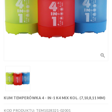
Bloki,
papiery
i kalki
Kolorowanki
Poradniki
do nauki
rysunku
Pędzle
Zestawy

upominkowe
i artystyczne
Masy
plastyczne
Flamastry,
markery i
zakreślacze
Linijki,
ekierki,
KUM TEMPERÓWKA 4 - IN-1 K4 MIX KOL. (7,10,8,11 MM)
szablony
Tusze i
i cyrkle
kaligrafia
KOD PRODUKTU: TEM1028321-02001