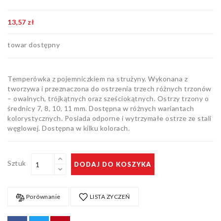
Artykuły
biurowe
13,57 zł
Pozostałe
towar dostępny
Temperówka z pojemniczkiem na strużyny. Wykonana z
tworzywa i przeznaczona do ostrzenia trzech różnych trzonów
– owalnych, trójkątnych oraz sześciokątnych. Ostrzy trzony o
średnicy 7, 8, 10, 11 mm. Dostępna w różnych wariantach
kolorystycznych. Posiada odporne i wytrzymałe ostrze ze stali
węglowej. Dostępna w kilku kolorach.
Sztuk
DODAJ DO KOSZYKA
Porównanie
LISTA ZYCZEŃ