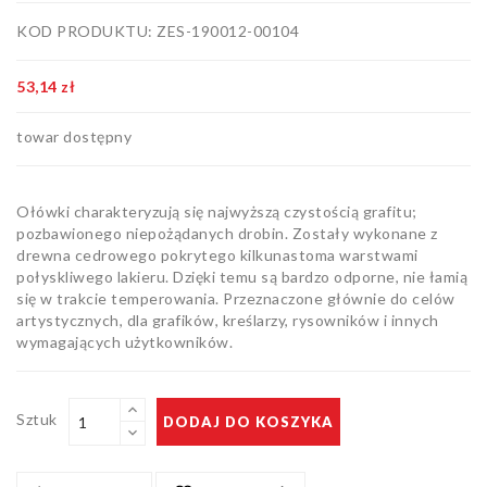
Artykuły
KOD PRODUKTU: ZES-190012-00104
biurowe
Pozostałe
53,14 zł
towar dostępny
Ołówki charakteryzują się najwyższą czystością grafitu;
pozbawionego niepożądanych drobin. Zostały wykonane z
drewna cedrowego pokrytego kilkunastoma warstwami
połyskliwego lakieru. Dzięki temu są bardzo odporne, nie łamią
się w trakcie temperowania. Przeznaczone głównie do celów
artystycznych, dla grafików, kreślarzy, rysowników i innych
wymagających użytkowników.
Sztuk
DODAJ DO KOSZYKA