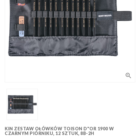
Bloki,
papiery
i kalki
Kolorowanki
Poradniki
do nauki
rysunku
Pędzle
Zestawy
upominkowe

i artystyczne
Masy
plastyczne
Flamastry,
markery i
zakreślacze
Linijki,
ekierki,
szablony
KIN ZESTAW OŁÓWKÓW TOISON D"OR 1900 W
Tusze i
i cyrkle
CZARNYM PIÓRNIKU, 12 SZTUK, 8B-2H
kaligrafia