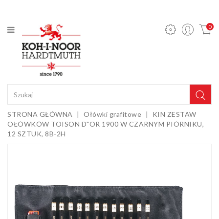
KATEGORIA
0
Ołówki
mechaniczne
i wkłady
Ołówki
grafitowe
Kredki
STRONA GŁÓWNA
Ołówki grafitowe
KIN ZESTAW
OŁÓWKÓW TOISON D"OR 1900 W CZARNYM PIÓRNIKU,
Pastele,
12 SZTUK, 8B-2H
węgle,
sepie i
Gumki i
kredy
temperówki
Farby,
media i
dodatki
Sztalugi i
podobrazia