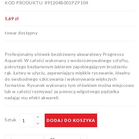
KOD PRODUKTU: 891204B001PZP104
Artykuły
biurowe
5,69 zł
Pozostałe
towar dostępny
Profesjonalny ołówek bezdrzewny akwarelowy Progresso
Aquarell. W całości wykonany z wodorozmywalnego sztyftu,
pokrytego bezbarwnym lakierem zapobiegającym brudzeniu
rąk. Łatwy w użyciu, zapewniający miękkie rysowanie, idealny
do swobodnego szkicowania i wykonywania większych
formatów. Rysunek wykonany tym ołówkiem można miejscowo
lub w całości rozmywać za pomocą wilgotnego pędzelka
nadając mu efekt akwareli.
Sztuk
DODAJ DO KOSZYKA