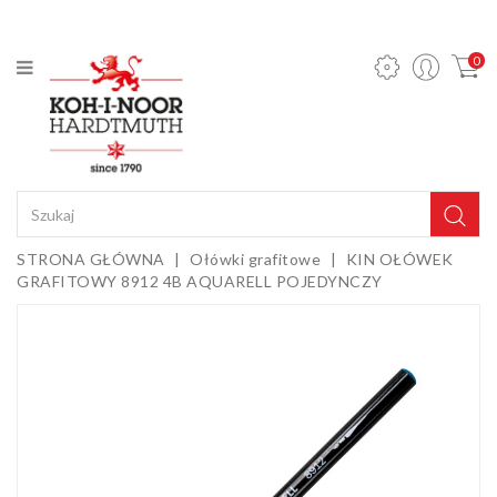
KATEGORIA
0
Ołówki
mechaniczne
i wkłady
Ołówki
grafitowe
Kredki
STRONA GŁÓWNA
Ołówki grafitowe
KIN OŁÓWEK
GRAFITOWY 8912 4B AQUARELL POJEDYNCZY
Pastele,
węgle,
sepie i
Gumki i
kredy
temperówki
Farby,
media i
dodatki
Sztalugi i
podobrazia