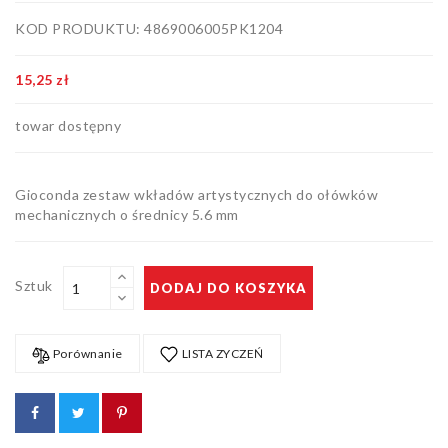
Artykuły
KOD PRODUKTU: 4869006005PK1204
biurowe
Pozostałe
15,25 zł
towar dostępny
Gioconda zestaw wkładów artystycznych do ołówków
mechanicznych o średnicy 5.6 mm
Sztuk
DODAJ DO KOSZYKA
Porównanie
LISTA ZYCZEŃ