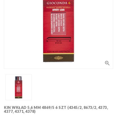
Bloki,
papiery
i kalki
Kolorowanki
Poradniki
do nauki
rysunku
Pędzle
Zestawy
upominkowe

i artystyczne
Masy
plastyczne
Flamastry,
markery i
zakreślacze
Linijki,
ekierki,
szablony
KIN WKŁAD 5,6 MM 4869/5 6 SZT (4345/2, 8673/2, 4373,
Tusze i
i cyrkle
4377, 4371, 4378)
kaligrafia