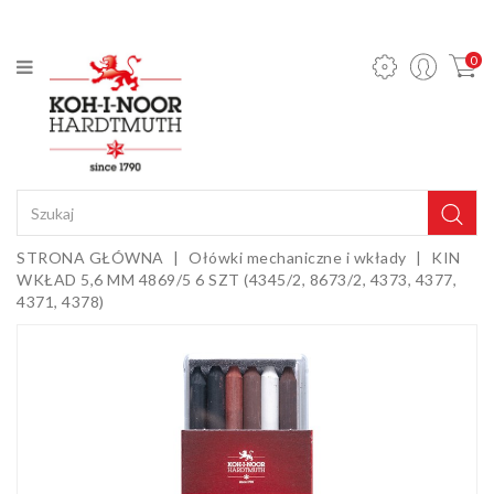
KATEGORIA
0
Ołówki
mechaniczne
i wkłady
Ołówki
grafitowe
Kredki
STRONA GŁÓWNA
Ołówki mechaniczne i wkłady
KIN
WKŁAD 5,6 MM 4869/5 6 SZT (4345/2, 8673/2, 4373, 4377,
Pastele,
4371, 4378)
węgle,
sepie i
Gumki i
kredy
temperówki
Farby,
media i
dodatki
Sztalugi i
podobrazia