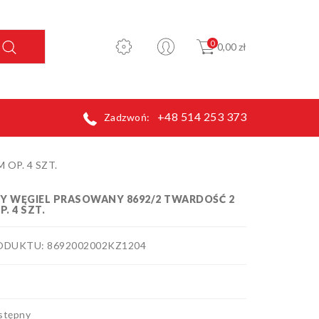
0
0,00 zł
+48 514 253 373
Zadzwoń:
OP. 4 SZT.
ŁY WĘGIEL PRASOWANY 8692/2 TWARDOŚĆ 2
P. 4 SZT.
DUKTU: 8692002002KZ1204
stępny