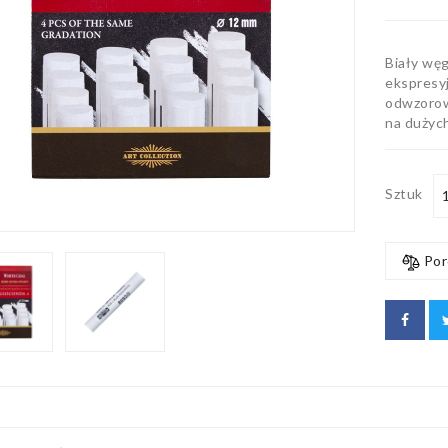
Biały wę
ekspresy
odwzorow
na dużyc
Sztuk
Por
IN OŁÓWEK