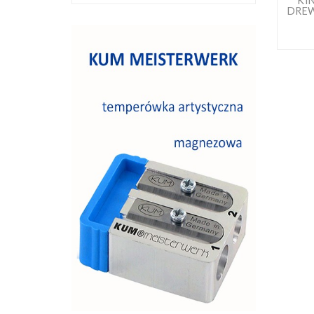
KI
DREW