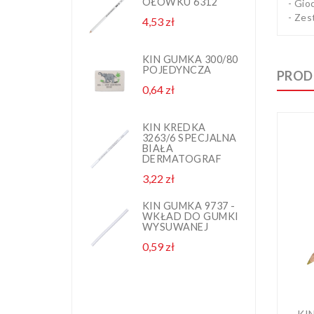
OŁÓWKU 6312
G
- Gio
1
- Zes
4,53 zł
Cena
N
P
2,
KIN GUMKA 300/80
POJEDYNCZA
PROD
K
0,64 zł
Cena
G
1
N
P
KIN KREDKA
3263/6 SPECJALNA
2,
BIAŁA
DERMATOGRAF
K
3,22 zł
Cena
P
0,
KIN GUMKA 9737 -
WKŁAD DO GUMKI
WYSUWANEJ
K
0,59 zł
Cena
G
D
8
B
3,