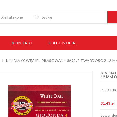
KONTAKT
KOH-I-NOOR
KIN BIAŁY WĘGIEL PRASOWANY 8692/2 TWARDOŚĆ 2 12 MM 
KIN BIA
12 MM O
KOD PRO
31,43 zł
towar do