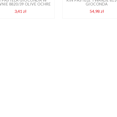
N PASTELA GIOCONDA W
KIN PASTELE TWARDE 811
NIE 8820/39 OLIVE OCHRE
GIOCONDA
3,41 zł
Cena
54,98 zł
Cena