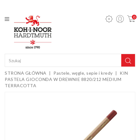
KATEGORIA
0
Ołówki
mechaniczne
i wkłady
Ołówki
grafitowe
Kredki
STRONA GŁÓWNA
Pastele, węgle, sepie i kredy
KIN
PASTELA GIOCONDA W DREWNIE 8820/212 MEDIUM
Pastele,
TERRACOTTA
węgle,
sepie i
Gumki i
kredy
temperówki
Farby,
media i
dodatki
Sztalugi i
podobrazia