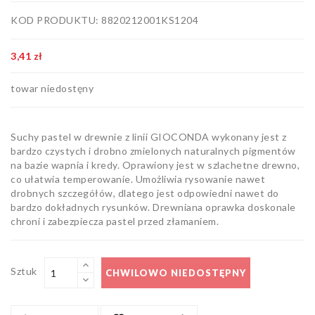
Artykuły
KOD PRODUKTU: 8820212001KS1204
biurowe
Pozostałe
3,41 zł
towar niedostęny
Suchy pastel w drewnie z linii GIOCONDA wykonany jest z
bardzo czystych i drobno zmielonych naturalnych pigmentów
na bazie wapnia i kredy. Oprawiony jest w szlachetne drewno,
co ułatwia temperowanie. Umożliwia rysowanie nawet
drobnych szczegółów, dlatego jest odpowiedni nawet do
bardzo dokładnych rysunków. Drewniana oprawka doskonale
chroni i zabezpiecza pastel przed złamaniem.
Sztuk
CHWILOWO NIEDOSTĘPNY