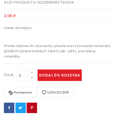
KOD PRODUKTU: 8220004001TE0104
Artykuły
biurowe
2,58 zł
Pozostałe
towar dostępny
Kreda olejowa do znaczenia, pisania oraz rysowania na bardzo
gładkich powierzchniach takich, jak: szkło, porcelana,
ceramika.
Sztuk
DODAJ DO KOSZYKA
Porównanie
LISTA ZYCZEŃ