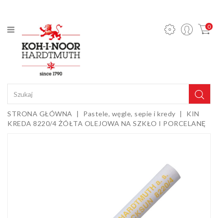
KATEGORIA
0
Ołówki
mechaniczne
i wkłady
Ołówki
grafitowe
Kredki
STRONA GŁÓWNA
Pastele, węgle, sepie i kredy
KIN
KREDA 8220/4 ŻÓŁTA OLEJOWA NA SZKŁO I PORCELANĘ
Pastele,
węgle,
sepie i
Gumki i
kredy
temperówki
Farby,
media i
dodatki
Sztalugi i
podobrazia