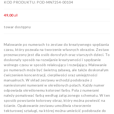
KOD PRODUKTU: POD-MN7254-00104
Artykuły
biurowe
49,00 zł
Pozostałe
towar dostępny
Malowanie po numerach to zestaw do kreatywnego spędzania
czasu, który pozwala na tworzenie własnych obrazów. Zestaw
przeznaczony jest dla osób dorosłych oraz starszych dzieci. To
doskonały sposób na rozwijanie kreatywności i spędzanie
wolnego czasu w sposób relaksujący i rozwijający. Malowanie
po numerach może być świetną zabawą, ale także doskonałym
ćwiczeniem koncentracji, cierpliwości oraz umiejętności
manualnych. W skład zestawu wchodzi podobrazie z
naniesionymi numerami w określonych polach. Każdy numer
odpowiada określonemu kolorowi farby. Pola z numerami
należy pomalować farbą według załączonego schematu. W ten
sposób powstanie kolorowy obraz, który można powiesić na
ścianie. Opakowanie zestawu umożliwia stworzenie
tekturowej sztalugi, na której można umieścić podobrazie do