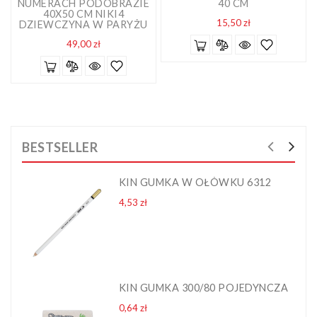
NUMERACH PODOBRAZIE
40 CM
40X50 CM NIKI4
Cena
15,50 zł
DZIEWCZYNA W PARYŻU
Cena
49,00 zł
BESTSELLER
KIN GUMKA W OŁÓWKU 6312
Cena
4,53 zł
KIN GUMKA 300/80 POJEDYNCZA
Cena
0,64 zł