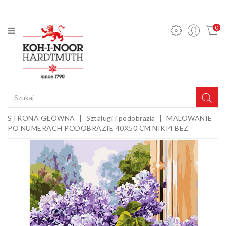
KATEGORIA
0
Ołówki
mechaniczne
i wkłady
Ołówki
grafitowe
Kredki
STRONA GŁÓWNA
Sztalugi i podobrazia
MALOWANIE
PO NUMERACH PODOBRAZIE 40X50 CM NIKI4 BEZ
Pastele,
węgle,
sepie i
Gumki i
kredy
temperówki
Farby,
media i
dodatki
Sztalugi i
podobrazia