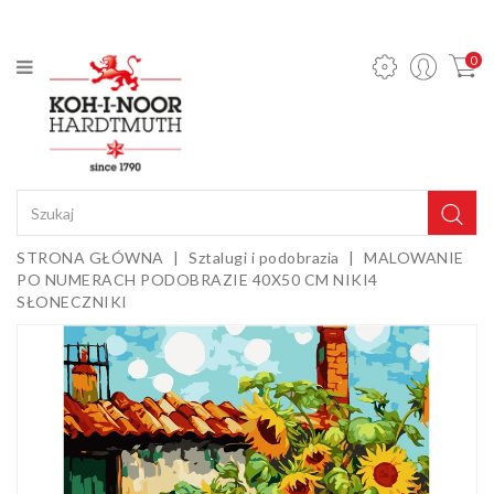
KATEGORIA
0
Ołówki
mechaniczne
i wkłady
Ołówki
grafitowe
Kredki
STRONA GŁÓWNA
Sztalugi i podobrazia
MALOWANIE
PO NUMERACH PODOBRAZIE 40X50 CM NIKI4
Pastele,
SŁONECZNIKI
węgle,
sepie i
Gumki i
kredy
temperówki
Farby,
media i
dodatki
Sztalugi i
podobrazia