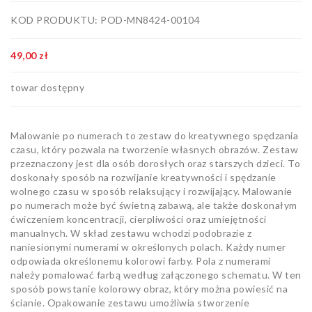
Artykuły
KOD PRODUKTU: POD-MN8424-00104
biurowe
Pozostałe
49,00 zł
towar dostępny
Malowanie po numerach to zestaw do kreatywnego spędzania
czasu, który pozwala na tworzenie własnych obrazów. Zestaw
przeznaczony jest dla osób dorosłych oraz starszych dzieci. To
doskonały sposób na rozwijanie kreatywności i spędzanie
wolnego czasu w sposób relaksujący i rozwijający. Malowanie
po numerach może być świetną zabawą, ale także doskonałym
ćwiczeniem koncentracji, cierpliwości oraz umiejętności
manualnych. W skład zestawu wchodzi podobrazie z
naniesionymi numerami w określonych polach. Każdy numer
odpowiada określonemu kolorowi farby. Pola z numerami
należy pomalować farbą według załączonego schematu. W ten
sposób powstanie kolorowy obraz, który można powiesić na
ścianie. Opakowanie zestawu umożliwia stworzenie