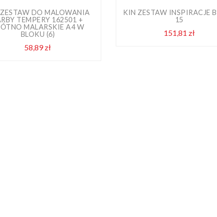
 ZESTAW DO MALOWANIA
KIN ZESTAW INSPIRACJE 
ARBY TEMPERY 162501 +
15
ÓTNO MALARSKIE A4 W
151,81 zł
Cena
BLOKU (6)
58,89 zł
Cena