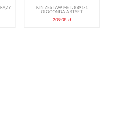
BRĄZY
KIN ZESTAW MET. 8891/1
KIN 
GIOCONDA ARTSET
209,08 zł
Cena