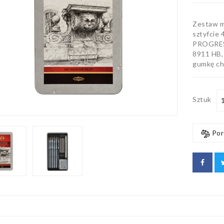
Zestaw m
sztyfcie
PROGRES
8911 HB, 
gumkę ch
Sztuk
Por
IN OŁÓWEK