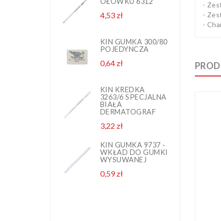
OŁÓWKU 6312
G
- Zes
1
- Zes
4,53 zł
Cena
N
P
- Cha
2,
KIN GUMKA 300/80
POJEDYNCZA
K
0,64 zł
Cena
G
PROD
1
N
P
KIN KREDKA
3263/6 SPECJALNA
2,
BIAŁA
DERMATOGRAF
K
3,22 zł
Cena
P
0,
KIN GUMKA 9737 -
WKŁAD DO GUMKI
WYSUWANEJ
K
0,59 zł
Cena
G
D
8
B
3,