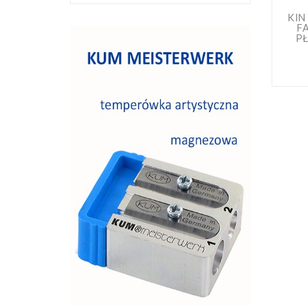
KIN
F
PŁ