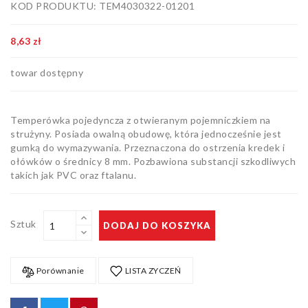
KOD PRODUKTU: TEM4030322-01201
Artykuły
biurowe
8,63 zł
Pozostałe
towar dostępny
Temperówka pojedyncza z otwieranym pojemniczkiem na
strużyny. Posiada owalną obudowę, która jednocześnie jest
gumką do wymazywania. Przeznaczona do ostrzenia kredek i
ołówków o średnicy 8 mm. Pozbawiona substancji szkodliwych
takich jak PVC oraz ftalanu.
Sztuk
DODAJ DO KOSZYKA
Porównanie
LISTA ZYCZEŃ