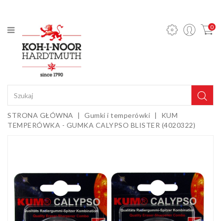
KATEGORIA
0
Ołówki
mechaniczne
i wkłady
Ołówki
grafitowe
Kredki
STRONA GŁÓWNA
Gumki i temperówki
KUM
TEMPERÓWKA - GUMKA CALYPSO BLISTER (4020322)
Pastele,
węgle,
sepie i
Gumki i
kredy
temperówki
Farby,
media i
dodatki
Sztalugi i
podobrazia