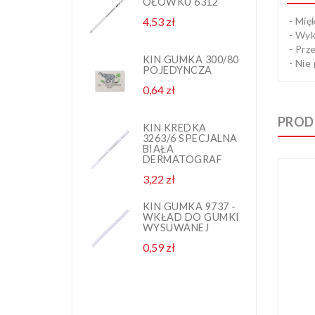
OŁÓWKU 6312
G
1
- Mię
4,53 zł
Cena
N
P
- Wyk
- Prz
2,
KIN GUMKA 300/80
- Nie
POJEDYNCZA
K
0,64 zł
Cena
G
1
N
PROD
P
KIN KREDKA
3263/6 SPECJALNA
2,
BIAŁA
DERMATOGRAF
K
3,22 zł
Cena
P
0,
KIN GUMKA 9737 -
WKŁAD DO GUMKI
WYSUWANEJ
K
0,59 zł
Cena
G
D
8
B
3,