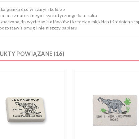
RAFITOWY
500/8B KOH-I-
kka gumka eco w szarym kolorze
OOR -
OJEDYNCZY
onana z naturalnego i syntetycznego kauczuku
eznaczona do wycierania ołówków i kredek o miękkich i średnich st
44 zł
Cena
 pozostawia smug i nie niszczy papieru
IN OŁÓWEK
RAFITOWY
500/2B KOH-I-
OOR -
UKTY POWIĄZANE (16)
OJEDYNCZY
44 zł
Cena
IN GUMKA 300/60
OJEDYNCZA
81 zł
Cena
IN PASTEL
IOCONDA W
REWNIE CZERŃ
813 - INFINITE
LACK
39 zł
Cena