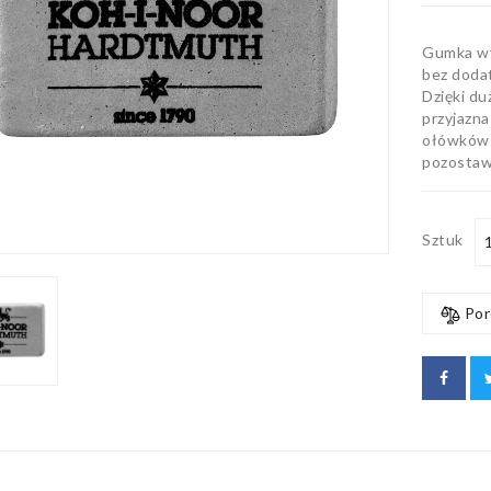
Gumka wy
bez doda
Dzięki du
przyjazna
ołówków o
pozostawi
Sztuk
Por
IN OŁÓWEK