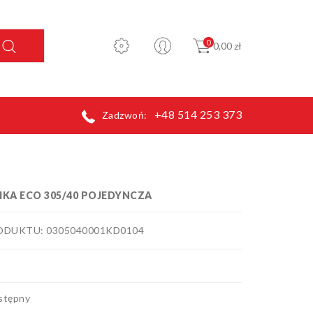
0
0,00 zł
+48 514 253 373
Zadzwoń:
MKA ECO 305/40 POJEDYNCZA
ODUKTU: 0305040001KD0104
stępny