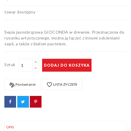
Bloki,
papiery
towar dostępny
i kalki
Kolorowanki
Sepia jasnobrązowa GIOCONDA w drewnie. Przeznaczona do
Poradniki
rysunku artystycznego, można ją łączyć z innymi odcieniami
do nauki
sepii, a także z białym pastelem.
rysunku
Pędzle
Zestawy
Sztuk
DODAJ DO KOSZYKA
upominkowe
i artystyczne
Masy
plastyczne
Porównanie
LISTA ZYCZEŃ
Flamastry,
markery i
zakreślacze
Linijki,
ekierki,
szablony
Tusze i
i cyrkle
kaligrafia
OPIS