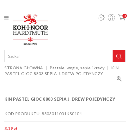
KATEGORIA
0
Ołówki
mechaniczne
i wkłady
Ołówki
grafitowe
Kredki
STRONA GŁÓWNA
Pastele, węgle, sepie i kredy
KIN
PASTEL GIOC 8803 SEPIA J. DREW POJEDYNCZY
Pastele,

węgle,
sepie i
Gumki i
kredy
temperówki
KIN PASTEL GIOC 8803 SEPIA J. DREW POJEDYNCZY
Farby,
media i
KOD PRODUKTU: 8803011001KS0104
dodatki
Sztalugi i
podobrazia
3,19 zł