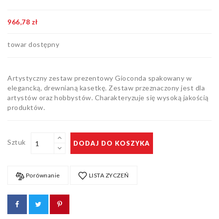
Artykuły
biurowe
966,78 zł
Pozostałe
towar dostępny
Artystyczny zestaw prezentowy Gioconda spakowany w
elegancką, drewnianą kasetkę. Zestaw przeznaczony jest dla
artystów oraz hobbystów. Charakteryzuje się wysoką jakością
produktów.
Sztuk
DODAJ DO KOSZYKA
Porównanie
LISTA ZYCZEŃ