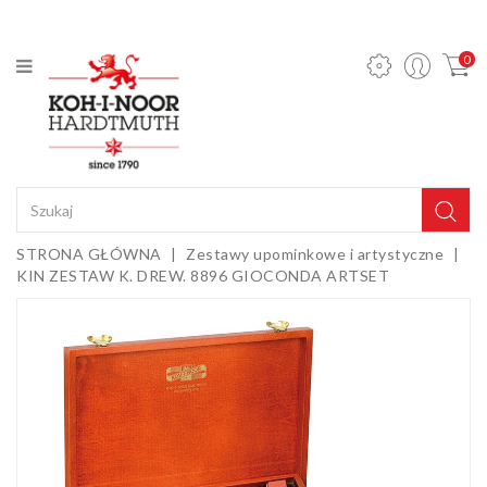
KATEGORIA
0
Ołówki
mechaniczne
i wkłady
Ołówki
grafitowe
Kredki
STRONA GŁÓWNA
Zestawy upominkowe i artystyczne
KIN ZESTAW K. DREW. 8896 GIOCONDA ARTSET
Pastele,
węgle,
sepie i
Gumki i
kredy
temperówki
Farby,
media i
dodatki
Sztalugi i
podobrazia