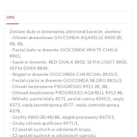
OPIS
Zestaw duży w drewnianej, pietrowej kasecie, zawiera:
- Ołówki akwarelowe GIOCONDA AQARELLE 8800 2B,
4B, 6B,
- Pastel biały w drewnie GIOCONDA WHITE CHALK
8801,
- Sepie w drewnie: RED CHALK 8802, SEPIA LIGHT 8803,
SEPIA DARK 8804,
- Węgiel w drewnie GIOCONDA CHARCOAL 8810/2,
- Pastel czarny w drewnie GIOCONDA NEGRO 8815/2,
- Ołówki bezdrzewne PROGRESSO 8911 2B, 8B,
- Ołówek bezdrzewny PROGRESSO AQARELL 8912 4B,
- Wkłady: pastel biały 4371, pastel czarny 4345/2, sepię
4373, sepię jasnobrązową 4377, sepię ciemnobrązową
4378,
- Grafity 4865/2B/4B/6B, węgiel prasowany 8673/1,
- Gruby ołówek grafitowy 8971/1,
- 12 pasteli suchych w odcieniach brązu,
- 12 pasteli suchych w odcieniach szarości,