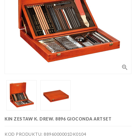
Bloki,
papiery
i kalki
Kolorowanki
Poradniki
do nauki
rysunku
Pędzle
Zestawy

upominkowe
i artystyczne
Masy
plastyczne
Flamastry,
markery i
zakreślacze
Linijki,
ekierki,
KIN ZESTAW K. DREW. 8896 GIOCONDA ARTSET
szablony
Tusze i
i cyrkle
kaligrafia
KOD PRODUKTU: 8896000001DK0104