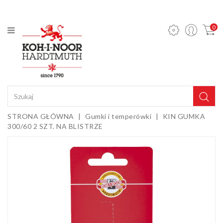
KATEGORIA
0
Ołówki
mechaniczne
i wkłady
Ołówki
grafitowe
Kredki
STRONA GŁÓWNA
Gumki i temperówki
KIN GUMKA
300/60 2 SZT. NA BLISTRZE
Pastele,
węgle,
sepie i
Gumki i
kredy
temperówki
Farby,
media i
dodatki
Sztalugi i
podobrazia