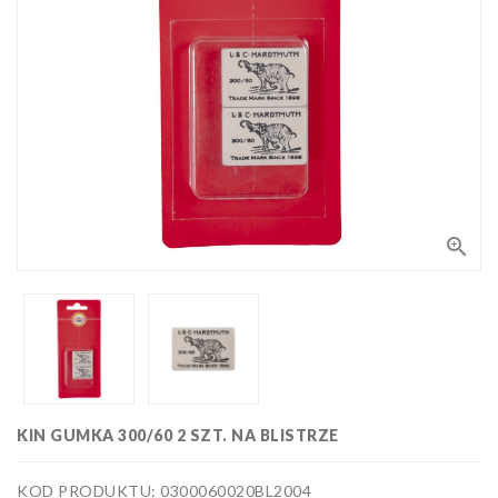
Bloki,
papiery
i kalki
Kolorowanki
Poradniki
do nauki
rysunku
Pędzle
Zestawy

upominkowe
i artystyczne
Masy
plastyczne
Flamastry,
markery i
zakreślacze
Linijki,
ekierki,
KIN GUMKA 300/60 2 SZT. NA BLISTRZE
szablony
Tusze i
i cyrkle
kaligrafia
KOD PRODUKTU: 0300060020BL2004