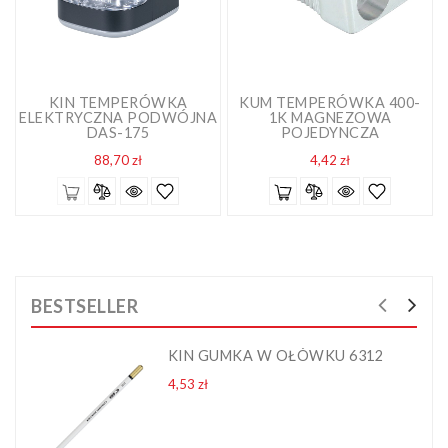
KIN TEMPERÓWKA
KUM TEMPERÓWKA 400-
ELEKTRYCZNA PODWÓJNA
1K MAGNEZOWA
DAS-175
POJEDYNCZA
Cena
Cena
88,70 zł
4,42 zł
BESTSELLER
KIN GUMKA W OŁÓWKU 6312
Cena
4,53 zł