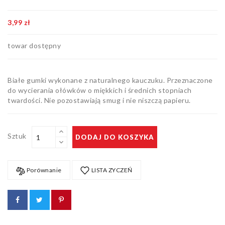
Artykuły
biurowe
3,99 zł
Pozostałe
towar dostępny
Białe gumki wykonane z naturalnego kauczuku. Przeznaczone
do wycierania ołówków o miękkich i średnich stopniach
twardości. Nie pozostawiają smug i nie niszczą papieru.
Sztuk
DODAJ DO KOSZYKA
Porównanie
LISTA ZYCZEŃ